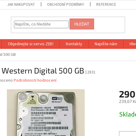
JAK NAKUPOVAT
OBCHODNÍ PODMÍNKY
REFERENCE
HLEDAT
Objednejte si servis ZDE!
Kontakty
Napište nám
Hle
al 500 GB
 Western Digital 500 GB
12831
né
noceno
Podrobnosti hodnocení
ní
290
u
239,67 K
Měrná
Skla
cena:
ek.