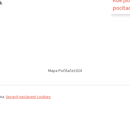
Kde js
k
pocita
Mapa Počítače1024
ena.
Upravit nastavení cookies