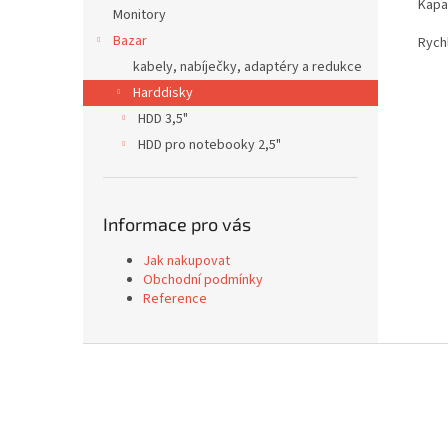
Kapa
Monitory
Bazar
Rychl
kabely, nabíječky, adaptéry a redukce
Harddisky
HDD 3,5"
HDD pro notebooky 2,5"
Informace pro vás
Jak nakupovat
Obchodní podmínky
Reference
Z
á
p
a
t