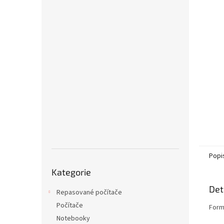
n
e
l
Popi
Přeskočit
Kategorie
kategorie
Det
Repasované počítače
Počítače
Form
Notebooky