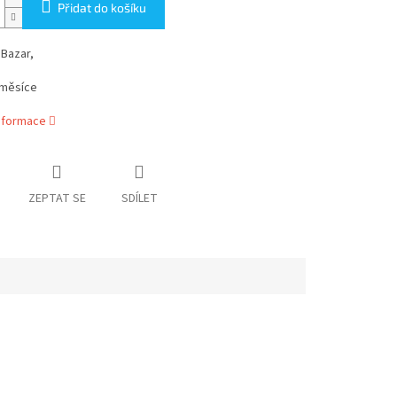
Přidat do košíku
 Bazar,
 měsíce
informace
ZEPTAT SE
SDÍLET