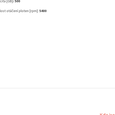
cita [GB]
:
500
ost otáčení ploten [rpm]:
5400