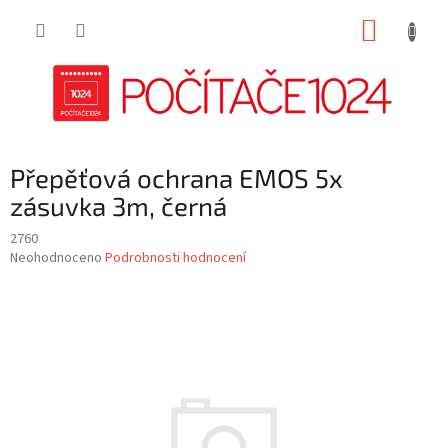
Přejít
NÁKUP
na
obsah
KOŠÍK
Přepěťová ochrana EMOS 5x
zásuvka 3m, černá
2760
Průměrné
Neohodnoceno
Podrobnosti hodnocení
hodnocení
produktu
je
0,0
z
5
hvězdiček.