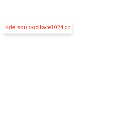
í
Kde jsou pocitace1024.cz