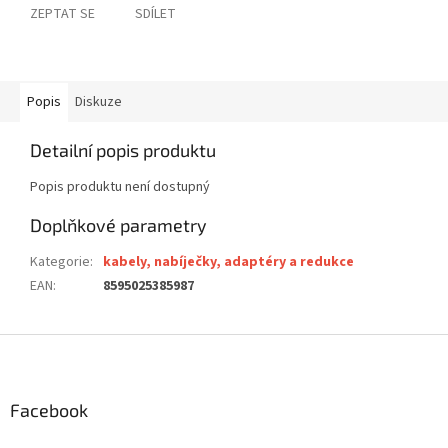
ZEPTAT SE
SDÍLET
Popis
Diskuze
Detailní popis produktu
Popis produktu není dostupný
Doplňkové parametry
Kategorie
:
kabely, nabíječky, adaptéry a redukce
EAN
:
8595025385987
Z
á
p
a
Facebook
t