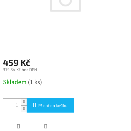
459 Kč
379,34 Kč bez DPH
Měrná
Skladem
(1 ks)
cena:
Přidat do košíku