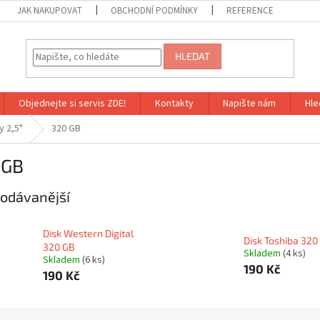
JAK NAKUPOVAT
OBCHODNÍ PODMÍNKY
REFERENCE
HLEDAT
Objednejte si servis ZDE!
Kontakty
Napište nám
Hle
 2,5"
320 GB
 GB
odávanější
Disk Western Digital
Disk Toshiba 320
320 GB
Skladem
(4 ks)
Skladem
(6 ks)
190 Kč
190 Kč