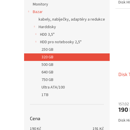
Disk H
Monitory
Bazar
kabely, nabíječky, adaptéry a redukce
Harddisky
HDD 3,5"
HDD pro notebooky 2,5"
250 GB
320 GB
500 GB
640 GB
Disk 
750 GB
Ultra ATA/100
1TB
157,02
190
Cena
Disk H
190
Kč
191
Kč