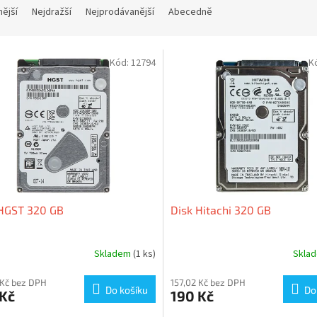
nější
Nejdražší
Nejprodávanější
Abecedně
Kód:
12794
K
 HGST 320 GB
Disk Hitachi 320 GB
Skladem
(1 ks)
Skla
 Kč bez DPH
157,02 Kč bez DPH
Do košíku
Do
 Kč
190 Kč