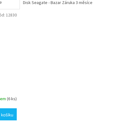
ce
Disk Seagate - Bazar Záruka 3 měsíce
ód:
12830
dem
(6 ks)
 košíku