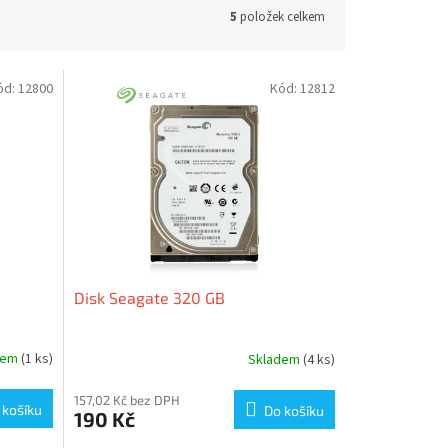
5
položek celkem
ód:
12800
Kód:
12812
Disk Seagate 320 GB
dem
(1 ks)
Skladem
(4 ks)
157,02 Kč bez DPH
 košíku
Do košíku
190 Kč