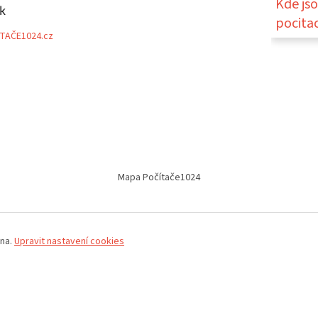
Kde js
k
pocita
TAČE1024.cz
Mapa Počítače1024
ena.
Upravit nastavení cookies