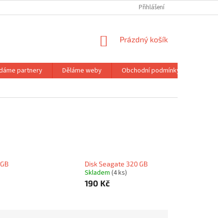
Přihlášení
NÁKUPNÍ
Prázdný košík
KOŠÍK
dáme partnery
Děláme weby
Obchodní podmínky
Podmí
 GB
Disk Seagate 320 GB
Skladem
(4 ks)
190 Kč