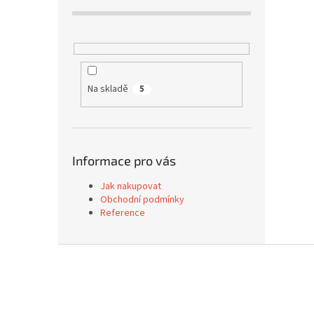
Na skladě
5
Informace pro vás
Jak nakupovat
Obchodní podmínky
Reference
Z
á
p
a
t